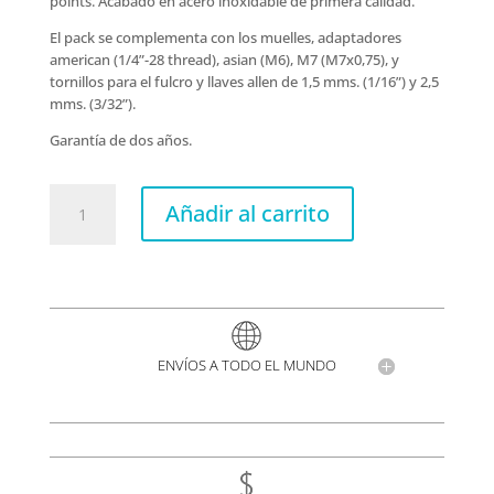
points. Acabado en acero inoxidable de primera calidad.
El pack se complementa con los muelles, adaptadores
american (1/4”-28 thread), asian (M6), M7 (M7x0,75), y
tornillos para el fulcro y llaves allen de 1,5 mms. (1/16”) y 2,5
mms. (3/32”).
Garantía de dos años.
VT1
Añadir al carrito
Ultra
Trem
2
pivotes
cantidad
ENVÍOS A TODO EL MUNDO