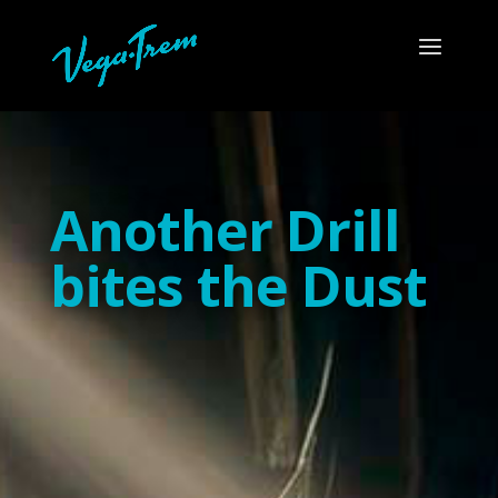
Another Drill
bites the Dust