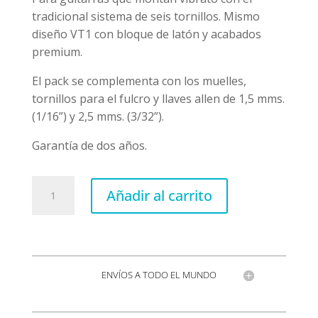
tradicional sistema de seis tornillos. Mismo
diseño VT1 con bloque de latón y acabados
premium.
El pack se complementa con los muelles,
tornillos para el fulcro y llaves allen de 1,5 mms.
(1/16”) y 2,5 mms. (3/32”).
Garantía de dos años.
VT1
Añadir al carrito
Special
estándar
cantidad
ENVÍOS A TODO EL MUNDO