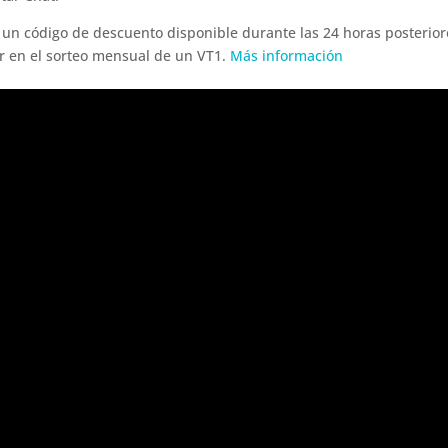
un código de descuento disponible durante las 24 horas posterior
par en el sorteo mensual de un VT1.
Más información