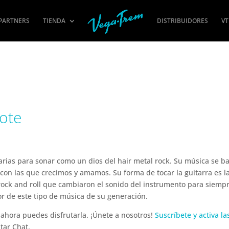
PARTNERS
TIENDA
DISTRIBUIDORES
VT
ote
rias para sonar como un dios del hair metal rock. Su música se b
con las que crecimos y amamos. Su forma de tocar la guitarra es l
 rock and roll que cambiaron el sonido del instrumento para siempr
 de este tipo de música de su generación.
, ahora puedes disfrutarla. ¡Únete a nosotros!
Suscríbete y activa la
tar Chat.