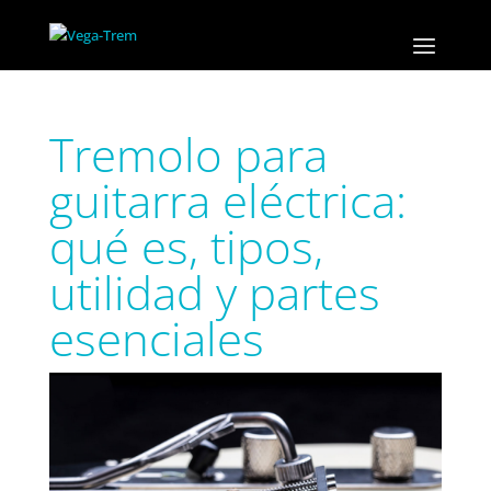
Tremolo para
guitarra eléctrica:
qué es, tipos,
utilidad y partes
esenciales