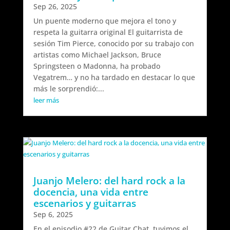
Sep 26, 2025
Un puente moderno que mejora el tono y
respeta la guitarra original El guitarrista de
sesión Tim Pierce, conocido por su trabajo con
artistas como Michael Jackson, Bruce
Springsteen o Madonna, ha probado
Vegatrem… y no ha tardado en destacar lo que
más le sorprendió:...
leer más
Juanjo Melero: del hard rock a la
docencia, una vida entre
escenarios y guitarras
Sep 6, 2025
En el episodio #22 de Guitar Chat, tuvimos el