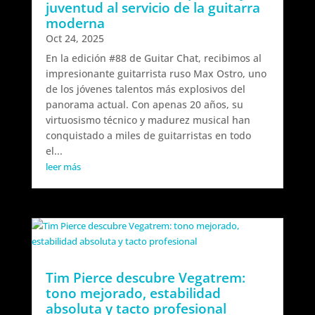
juventud al servicio de la guitarra
moderna
Oct 24, 2025
En la edición #88 de Guitar Chat, recibimos al
impresionante guitarrista ruso Max Ostro, uno
de los jóvenes talentos más explosivos del
panorama actual. Con apenas 20 años, su
virtuosismo técnico y madurez musical han
conquistado a miles de guitarristas en todo
el...
leer más
Tim Pierce descubre Vegatrem:
tono mejorado, estabilidad
absoluta y tacto profesional