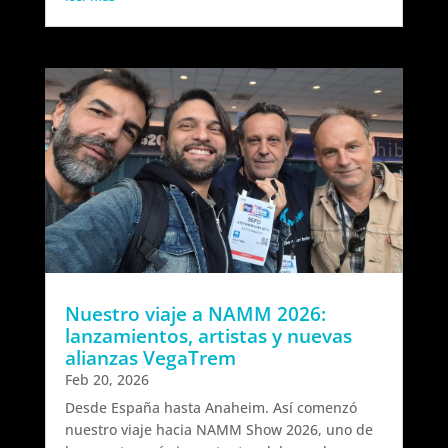
Nuestro viaje a NAMM 2026:
lanzamientos, artistas y nuevas
alianzas VegaTrem
Feb 20, 2026
Desde España hasta Anaheim. Así comenzó
nuestro viaje hacia NAMM Show 2026, uno de