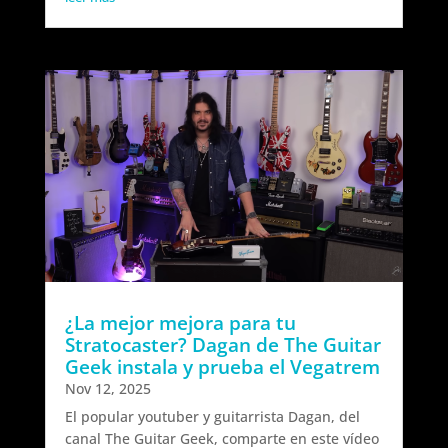
¿La mejor mejora para tu
Stratocaster? Dagan de The Guitar
Geek instala y prueba el Vegatrem
Nov 12, 2025
El popular youtuber y guitarrista Dagan, del
canal The Guitar Geek, comparte en este vídeo