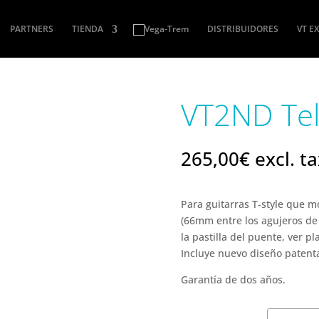
PARTNERS
TIENDA
DISTRIBUIDORES
VT E
VT2ND Te
265,00
€
excl. t
Para guitarras T-style que 
(66mm entre los agujeros de 
la pastilla del puente, ver pl
Incluye nuevo diseño patenta
Garantía de dos años.