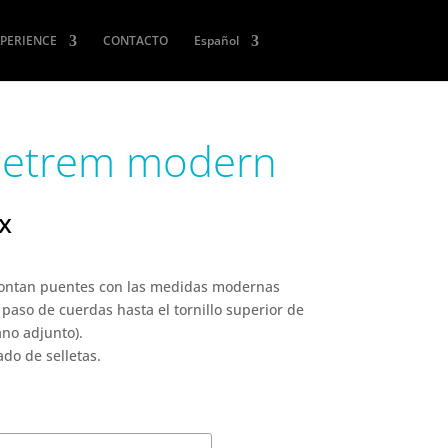
XPERIENCE
CONTACTO
Español
letrem modern
ax
montan puentes con las medidas modernas
paso de cuerdas hasta el tornillo superior de
ano adjunto).
do de selletas.