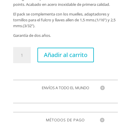
points. Acabado en acero inoxidable de primera calidad.
El pack se complementa con los muelles, adaptadores y
tornillos para el fulcro y llaves allen de 1,5 mms.(1/16”) y 2,5
mms.(3/32”).
Garantía de dos años.
VT1
Añadir al carrito
Ultra
Trem
2
pivotes
Gold
ENVÍOS A TODO EL MUNDO
cantidad
MÉTODOS DE PAGO