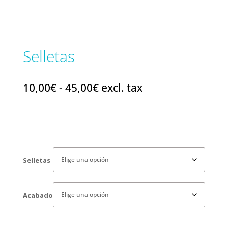
Selletas
Rango
10,00
€
-
45,00
€
excl. tax
de
precios:
desde
10,00€
Selletas
hasta
45,00€
Acabado