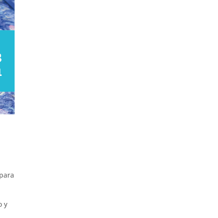
 para
o y