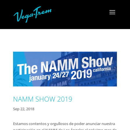
NAMM SHOW 2019
Sep 22, 2018
Estamos contentos y orgullosos de poder anunciar nuestra
participación en el NAMM de Los Ángeles el próximo mes de