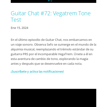
Guitar Chat #72: Vegatrem Tone
Test
Ene 15, 2024
En el último episodio de Guitar Chat, nos embarcamos en
un viaje sonoro. Observa Sefo se sumerge en el mundo de la
alquimia musical, reemplazando el trémolo estándar de su
guitarra PRS por el incomparable VegaTrem. Únete a él en
esta aventura de cambio de tono, explorando la magia
antes y después que se desenvuelve en cada nota.
¡Suscríbete y activa las notificaciones!