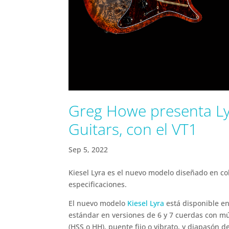
Greg Howe presenta Ly
Guitars, con el VT1
Sep 5, 2022
Kiesel Lyra es el nuevo modelo diseñado en c
especificaciones.
El nuevo modelo
Kiesel Lyra
está disponible en
estándar en versiones de 6 y 7 cuerdas con mú
(HSS o HH), puente fijo o vibrato, y diapasón d