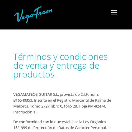
Términos y condiciones
de venta y entrega de
productos
VEGAMATEOS GUITAR S.L, provista de C.I.F. núm.
B16540353, Inscrita en el Registro Mercantil de Palma de
Mallorca, Tomo 2727, libro 0, folio 28, Hoja PM-82474,
Inscripción 1.
De conformidad con lo que establece la Ley Orgánica
15/1999 de Protección de Datos de Carácter Personal, le