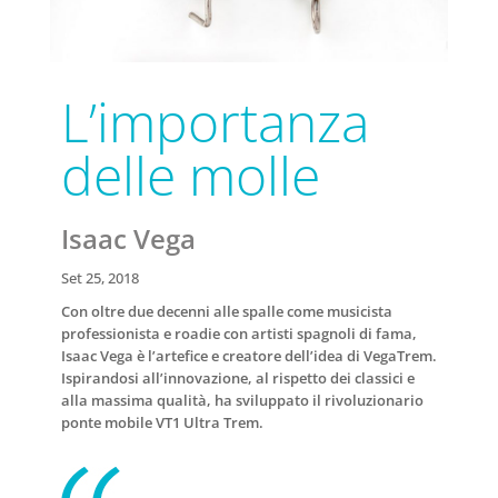
L’importanza
delle molle
Isaac Vega
Set 25, 2018
Con oltre due decenni alle spalle come musicista
professionista e roadie con artisti spagnoli di fama,
Isaac Vega è l’artefice e creatore dell’idea di VegaTrem.
Ispirandosi all’innovazione, al rispetto dei classici e
alla massima qualità, ha sviluppato il rivoluzionario
ponte mobile VT1 Ultra Trem.