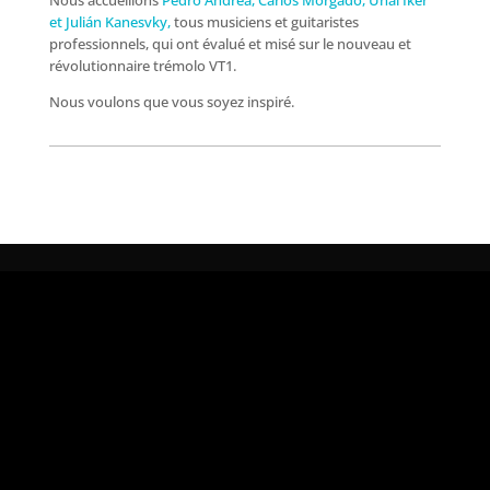
Nous accueillons
Pedro Andrea, Carlos Morgado, Unai Iker
et Julián Kanesvky,
tous musiciens et guitaristes
professionnels, qui ont évalué et misé sur le nouveau et
révolutionnaire trémolo VT1.
Nous voulons que vous soyez inspiré.