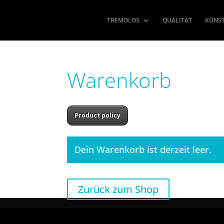
TREMOLOS
QUALITÄT
KÜNS
Warenkorb
Product policy
Dein Warenkorb ist derzeit leer.
Zurück zum Shop