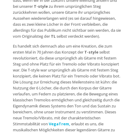
dass, wenn wir in der Zukunft unsere Meinung ändern und
bei unserer
T-style
zu ihrem ursprünglichen Steg
zurückkehren wollen, unsere Gitarre ihr ursprüngliches
Aussehen wiedererlangen wird (es sei darauf hingewiesen,
dass es zwei kleine Löcher in der Front verbleiben, die
allerdings für das Publikum nicht sichtbar sein werden, da sie
vom Originalsteg der
TL
selbst verdeckt werden).
Es handelt sich demnach also um eine Kreation, die zum
ersten Mal in 70 Jahren das Konzept der
T-style
selbst
revolutioniert, da diese ursprünglich als Gitarre mit festem
Steg und ohne Platz für ein Tremolo oder Vibrato konzipiert
war. Die T-style war ursprünglich als Gitarre mit festem Steg
konzipiert, die keinen Platz für ein Tremolo oder Vibrato bot.
Die Lösung zur Erreichung dieses Meilensteins ist kühn: die
Nutzung der 6 Löcher, die durch den Korpus der Gitarre
verlaufen, um Federn zu platzieren, die die Bewegung eines
klassischen Tremolos ermöglichen und gleichzeitig durch die
Eigendynamik dieses Systems den Ton und das Sustain zu
bereichern, ohne unser Instrument zu verstimmen. Dieses
neue Tremolo/Vibrato, mit der charakteristischen
Stimmstabilität von
VegaTrem,
erlaubt es uns, die
musikalischen Möglichkeiten dieser legendären Gitarre zu