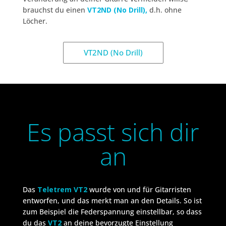
brauchst du einen
VT2ND (No Drill),
d.h. ohne
Löcher.
VT2ND (No Drill)
Es passt sich dir
an
Das
Teletrem VT2
wurde von und für Gitarristen
entworfen, und das merkt man an den Details. So ist
zum Beispiel die Federspannung einstellbar, so dass
du das
VT2
an deine bevorzugte Einstellung