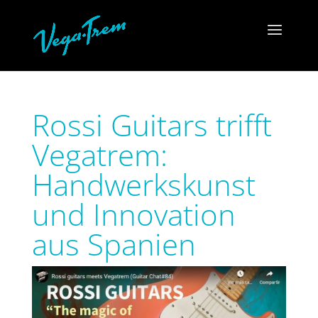
Rossi Guitars trifft
Vegatrem:
Handwerkskunst
und Innovation
aus Spanien