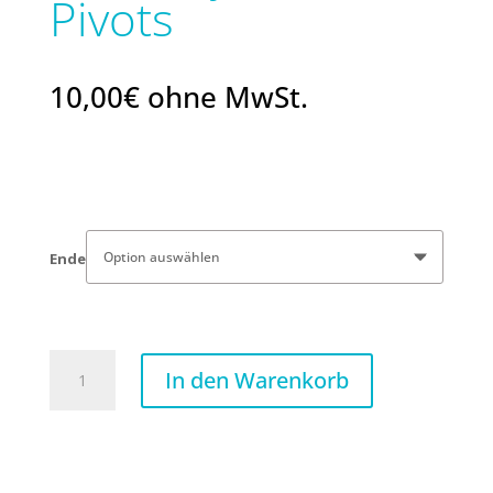
Pivots
10,00
€
ohne MwSt.
Ende
Schrauben
In den Warenkorb
für
VT1
Ultra
Trem
2-