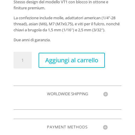
Stesso design del modello VT1 con blocco in ottone e
finiture premium.
La confezione include molle, adattatori american (1/4”-28
thread), asian (M6), M7 (M7x0,75), e viti per il fulcro, nonché
chiavi a brugola da 1,5 mm (1/16″) e 2,5 mm (3/32″).
Due anni di garanzia.
VT1
Aggiungi al carrello
Special
2-
point
Black
quantità
WORLDWIDE SHIPPING
PAYMENT METHODS