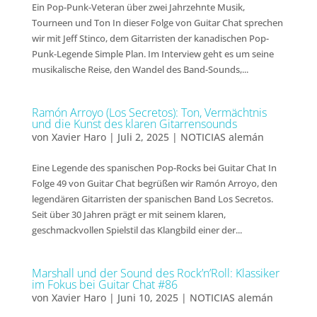
Ein Pop-Punk-Veteran über zwei Jahrzehnte Musik,
Tourneen und Ton In dieser Folge von Guitar Chat sprechen
wir mit Jeff Stinco, dem Gitarristen der kanadischen Pop-
Punk-Legende Simple Plan. Im Interview geht es um seine
musikalische Reise, den Wandel des Band-Sounds,...
Ramón Arroyo (Los Secretos): Ton, Vermächtnis
und die Kunst des klaren Gitarrensounds
von
Xavier Haro
|
Juli 2, 2025
|
NOTICIAS alemán
Eine Legende des spanischen Pop-Rocks bei Guitar Chat In
Folge 49 von Guitar Chat begrüßen wir Ramón Arroyo, den
legendären Gitarristen der spanischen Band Los Secretos.
Seit über 30 Jahren prägt er mit seinem klaren,
geschmackvollen Spielstil das Klangbild einer der...
Marshall und der Sound des Rock’n’Roll: Klassiker
im Fokus bei Guitar Chat #86
von
Xavier Haro
|
Juni 10, 2025
|
NOTICIAS alemán