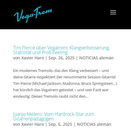
Tim Pierce über Vegatrem: Klangverbesserung,
Stabilität und Profi-Feeling
von
Xavier Haro
|
Sep. 26, 2025
|
NOTICIAS alemán
Ein modernes Tremolo, das den Klang verbessert – und
deine Gitarre respektiert Der renommierte Session-Gitarrist
Tim Pierce (Michael Jackson, Madonna, Bruce Springsteen…)
hat kürzlich das Vegatrem getestet – und sein Fazit war
eindeutig: Dieses Tremolo raubt nicht den...
Juanjo Melero: Vom Hardrock-Star zum
Gitarrenpädagogen
von
Xavier Haro
|
Sep. 6, 2025
|
NOTICIAS alemán