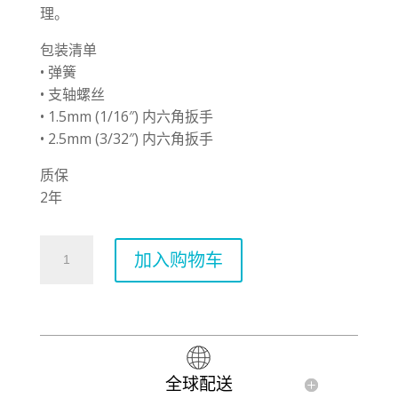
理。
包装清单
• 弹簧
• 支轴螺丝
• 1.5mm (1/16″) 内六角扳手
• 2.5mm (3/32″) 内六角扳手
质保
2年
VT1
加入购物车
Special
标
准
黑
色
数
全球配送
量