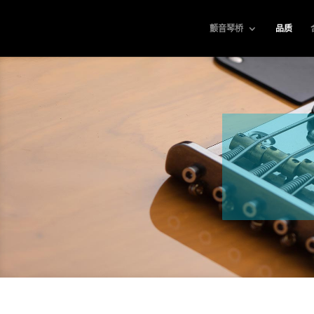
颤音琴桥
品质